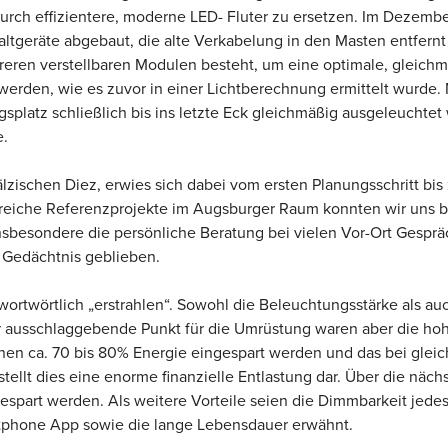
durch effizientere, moderne LED- Fluter zu ersetzen. Im Dezembe
altgeräte abgebaut, die alte Verkabelung in den Masten entfern
hreren verstellbaren Modulen besteht, um eine optimale, gleich
werden, wie es zuvor in einer Lichtberechnung ermittelt wurde
splatz schließlich bis ins letzte Eck gleichmäßig ausgeleuchtet
e.
zischen Diez, erwies sich dabei vom ersten Planungsschritt bi
hlreiche Referenzprojekte im Augsburger Raum konnten wir uns be
nsbesondere die persönliche Beratung bei vielen Vor-Ort Gesprä
m Gedächtnis geblieben.
 wortwörtlich „erstrahlen“. Sowohl die Beleuchtungsstärke als a
r ausschlaggebende Punkt für die Umrüstung waren aber die hoh
en ca. 70 bis 80% Energie eingespart werden und das bei gleich
tellt dies eine enorme finanzielle Entlastung dar. Über die nä
part werden. Als weitere Vorteile seien die Dimmbarkeit jedes 
tphone App sowie die lange Lebensdauer erwähnt.