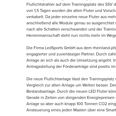
Flutlichtstrahler auf dem Trainingsplatz des SSV 
von 1,5 Tagen wurden die alten Fluter und Vorsch
verkabelt. Da jeder einzelne neue Fluter aus me
anschließend alle Module genau so ausgerichtet 
nach alle Schatten verschwanden und der Training
Herrenmannschaft steht nun nichts mehr im Weg
Die Firma LedSports GmbH aus dem rheinland-pfäl
engagierter und zuverlässiger Partner. Durch za
Anlage an sich als auch die Umsetzung angeht. I
Antragsstellung der Förderanträge sind positiv i
Die neue Flutlichtanlage lässt den Trainingsplatz
Vergleich zur alten Anlage um Welten besser. De
Bestandsanlage. Durch die neuen LED Fluter könn
Gerade in Zeiten von steigenden Energiepreisen s
Anlage so aber auch knapp 100 Tonnen CO2 einges
Ansteuerung eines jeden Masten über eine Smar